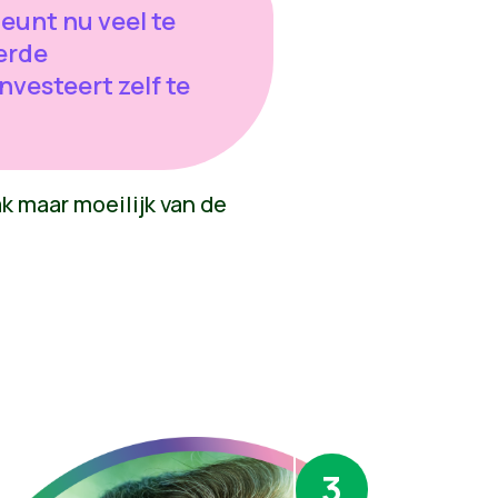
eunt nu veel te
erde
vesteert zelf te
k maar moeilijk van de
3