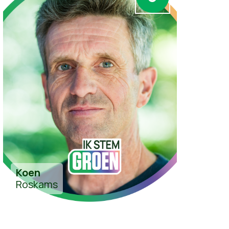
Koen
Roskams