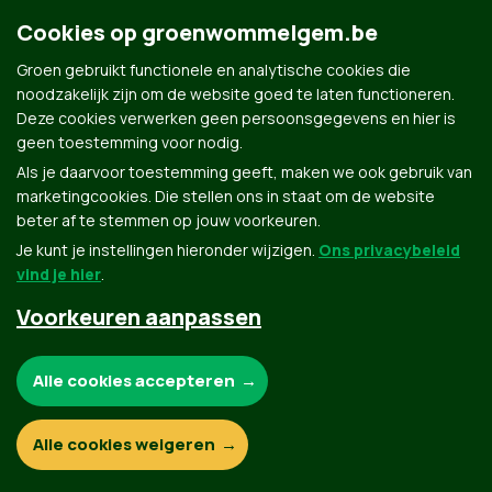
Cookies op groenwommelgem.be
Groen gebruikt functionele en analytische cookies die
noodzakelijk zijn om de website goed te laten functioneren.
Deze cookies verwerken geen persoonsgegevens en hier is
Groen.be
geen toestemming voor nodig.
Als je daarvoor toestemming geeft, maken we ook gebruik van
marketingcookies. Die stellen ons in staat om de website
Contact
Privacybeleid
beter af te stemmen op jouw voorkeuren.
Je kunt je instellingen hieronder wijzigen.
Ons privacybeleid
© Copyright Groen 2026 | Gemaakt met
NationBuilder
| Gebouwd door
Tectonica
vind je hier
.
Voorkeuren aanpassen
Noodzakelijke cookies:
Alle cookies accepteren
Functionele en analytische cookies:
Alle cookies weigeren