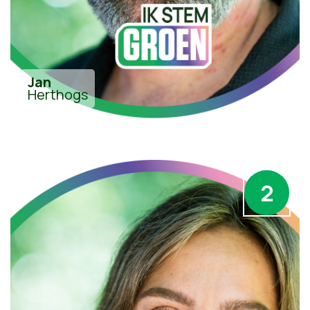
Jan
Herthogs
2