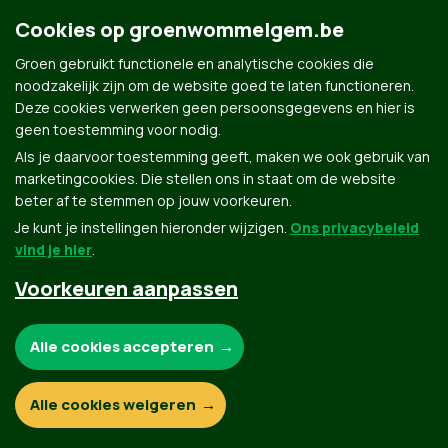
Groen.be
Cookies op groenwommelgem.be
Groen gebruikt functionele en analytische cookies die
Contact
noodzakelijk zijn om de website goed te laten functioneren.
Privacybeleid
Deze cookies verwerken geen persoonsgegevens en hier is
geen toestemming voor nodig.
© Copyright Groen 2026 | Gemaakt met
NationBuilder
| Gebouwd door
Tectonica
Als je daarvoor toestemming geeft, maken we ook gebruik van
marketingcookies. Die stellen ons in staat om de website
beter af te stemmen op jouw voorkeuren.
Je kunt je instellingen hieronder wijzigen.
Ons privacybeleid
vind je hier
.
Voorkeuren aanpassen
Noodzakelijke cookies:
Alle cookies accepteren
Functionele en analytische cookies:
Alle cookies weigeren