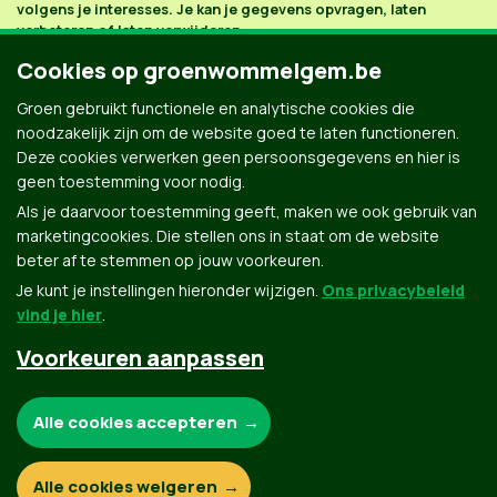
volgens je interesses. Je kan je gegevens opvragen, laten
verbeteren of laten verwijderen.
Cookies op groenwommelgem.be
Groen gebruikt functionele en analytische cookies die
noodzakelijk zijn om de website goed te laten functioneren.
Deze cookies verwerken geen persoonsgegevens en hier is
geen toestemming voor nodig.
Als je daarvoor toestemming geeft, maken we ook gebruik van
marketingcookies. Die stellen ons in staat om de website
beter af te stemmen op jouw voorkeuren.
Je kunt je instellingen hieronder wijzigen.
Ons privacybeleid
vind je hier
.
Voorkeuren aanpassen
Groen.be
Noodzakelijke cookies:
Alle cookies accepteren
Contact
Privacybeleid
Functionele en analytische cookies:
Alle cookies weigeren